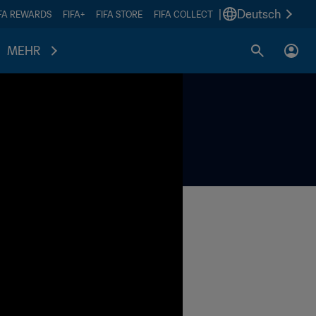
|
Deutsch
IFA REWARDS
FIFA+
FIFA STORE
FIFA COLLECT
MEHR