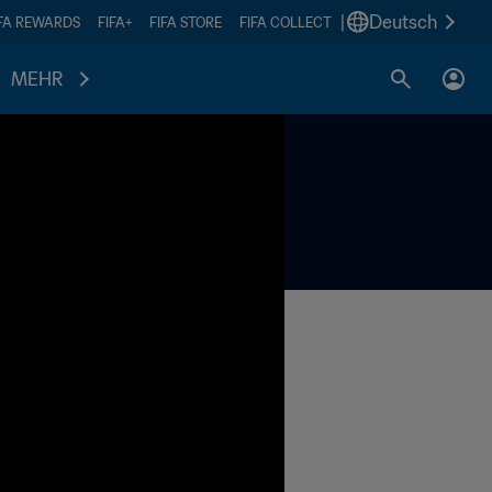
|
Deutsch
IFA REWARDS
FIFA+
FIFA STORE
FIFA COLLECT
MEHR