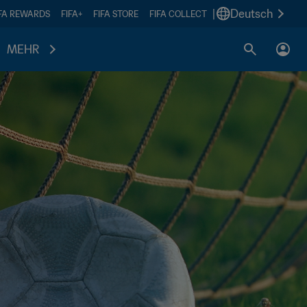
|
Deutsch
IFA REWARDS
FIFA+
FIFA STORE
FIFA COLLECT
MEHR