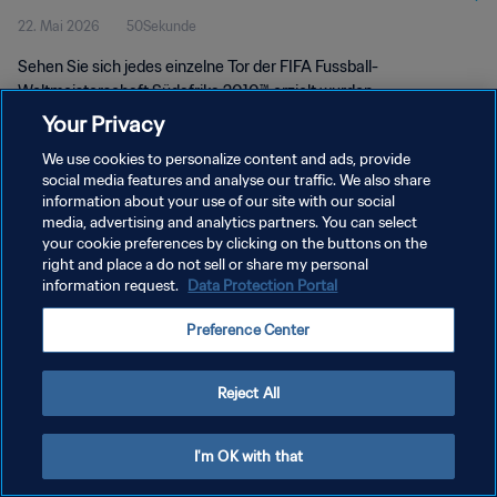
22. Mai 2026
50Sekunde
Sehen Sie sich jedes einzelne Tor der FIFA Fussball-
Weltmeisterschaft Südafrika 2010™ erzielt wurden.
Your Privacy
We use cookies to personalize content and ads, provide
social media features and analyse our traffic. We also share
information about your use of our site with our social
media, advertising and analytics partners. You can select
DATENSCHUTZ
your cookie preferences by clicking on the buttons on the
right and place a do not sell or share my personal
NUTZUNGSBEDINGUNGEN
information request.
Data Protection Portal
COOKIE-EINSTELLUNGEN VERWALTEN
Preference Center
Copyright © 1994 - 2026 FIFA. Alle Rechte vorbehalten.
Reject All
I'm OK with that