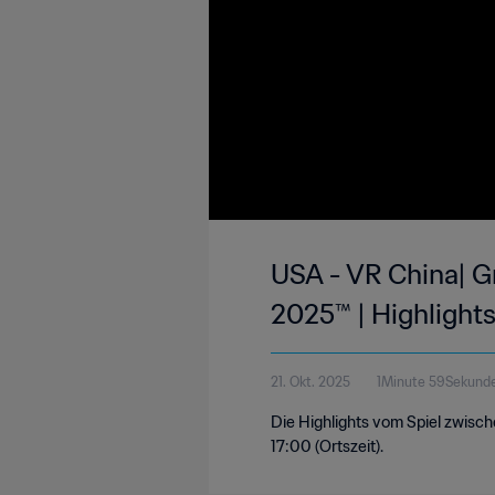
USA - VR China| G
2025™ | Highlight
21. Okt. 2025
1Minute 59Sekund
Die Highlights vom Spiel zwisc
17:00 (Ortszeit).