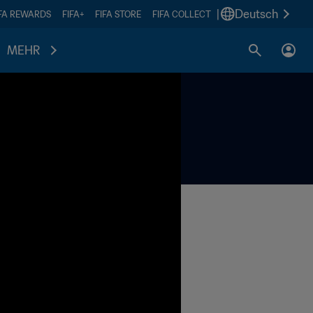
|
Deutsch
IFA REWARDS
FIFA+
FIFA STORE
FIFA COLLECT
MEHR