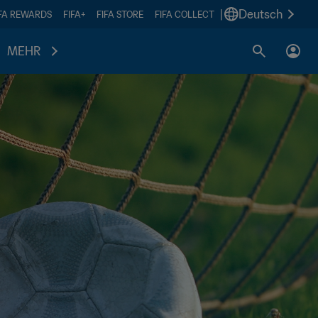
|
Deutsch
IFA REWARDS
FIFA+
FIFA STORE
FIFA COLLECT
MEHR