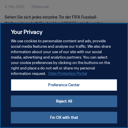
4. Feb. 2025
35Sekunde
2006™
Sehen Sie sich jedes einzelne Tor der FIFA Fussball-
Weltmeisterschaft Deutschland 2006™ erzielt wurden.
Your Privacy
We use cookies to personalize content and ads, provide
social media features and analyse our traffic. We also share
information about your use of our site with our social
media, advertising and analytics partners. You can select
your cookie preferences by clicking on the buttons on the
DATENSCHUTZ
right and place a do not sell or share my personal
information request.
Data Protection Portal
NUTZUNGSBEDINGUNGEN
COOKIE-EINSTELLUNGEN VERWALTEN
Preference Center
Copyright © 1994 - 2026 FIFA. Alle Rechte vorbehalten.
Reject All
I'm OK with that