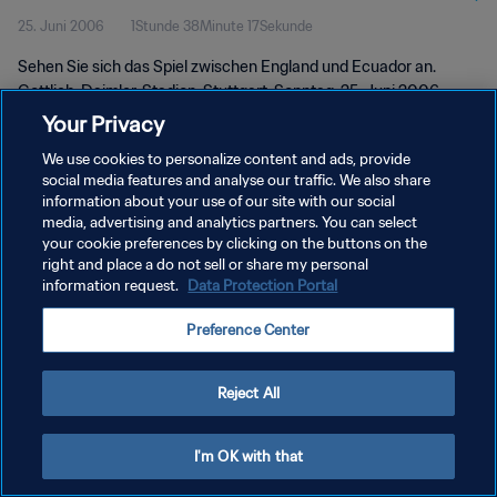
25. Juni 2006
1Stunde 38Minute 17Sekunde
Länge
Sehen Sie sich das Spiel zwischen England und Ecuador an.
Gottlieb-Daimler-Stadion, Stuttgart, Sonntag, 25. Juni 2006.
Your Privacy
We use cookies to personalize content and ads, provide
social media features and analyse our traffic. We also share
information about your use of our site with our social
media, advertising and analytics partners. You can select
DATENSCHUTZ
your cookie preferences by clicking on the buttons on the
right and place a do not sell or share my personal
NUTZUNGSBEDINGUNGEN
information request.
Data Protection Portal
COOKIE-EINSTELLUNGEN VERWALTEN
Preference Center
Copyright © 1994 - 2026 FIFA. Alle Rechte vorbehalten.
Reject All
I'm OK with that