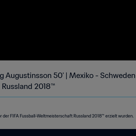
g Augustinsson 50' | Mexiko - Schweden |
t Russland 2018™
or der FIFA Fussball-Weltmeisterschaft Russland 2018™ erzielt wurden.