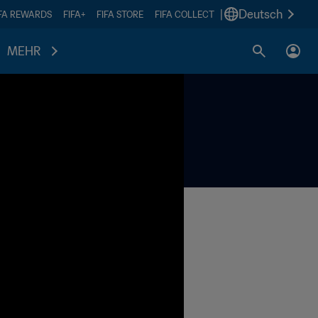
|
Deutsch
IFA REWARDS
FIFA+
FIFA STORE
FIFA COLLECT
MEHR