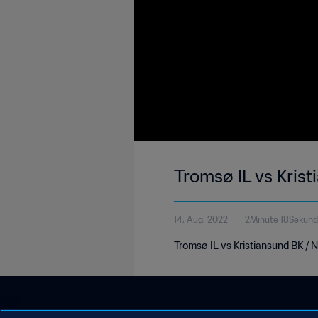
Tromsø IL vs Kris
14. Aug. 2022
2Minute 18Sekun
Tromsø IL vs Kristiansund BK / 