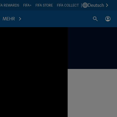
|
Deutsch
IFA REWARDS
FIFA+
FIFA STORE
FIFA COLLECT
MEHR