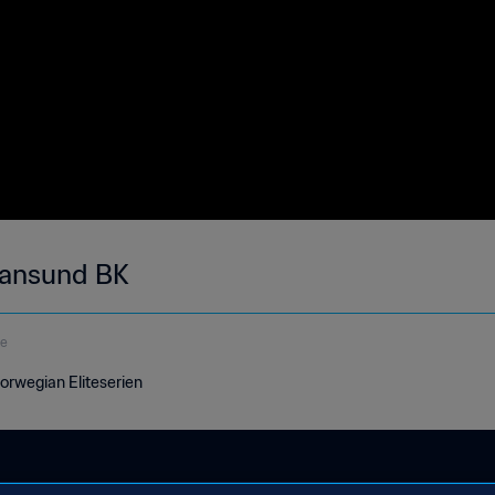
tiansund BK
de
Norwegian Eliteserien