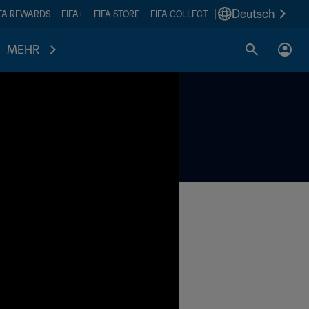
|
Deutsch
IFA REWARDS
FIFA+
FIFA STORE
FIFA COLLECT
MEHR