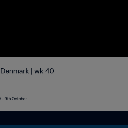
| Denmark | wk 40
d - 9th October