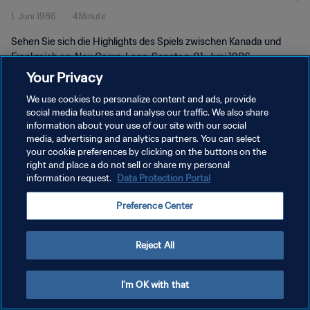
1. Juni 1986
4Minute
Highlights
Sehen Sie sich die Highlights des Spiels zwischen Kanada und
Frankreich an. Nou Camp, Leon, Sonntag, 01. Juni 1986.
Your Privacy
We use cookies to personalize content and ads, provide
social media features and analyse our traffic. We also share
information about your use of our site with our social
media, advertising and analytics partners. You can select
your cookie preferences by clicking on the buttons on the
DATENSCHUTZ
right and place a do not sell or share my personal
information request.
Data Protection Portal
NUTZUNGSBEDINGUNGEN
COOKIE-EINSTELLUNGEN VERWALTEN
Preference Center
Copyright © 1994 - 2026 FIFA. Alle Rechte vorbehalten.
Reject All
I'm OK with that