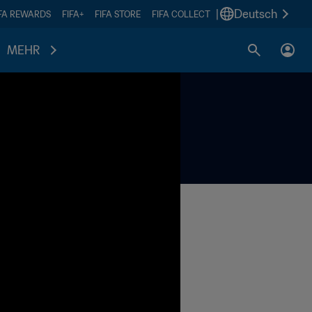
|
Deutsch
IFA REWARDS
FIFA+
FIFA STORE
FIFA COLLECT
MEHR