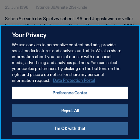
25. Juni 1998
1Stunde 38Minute 21Sekunde
Länge
Sehen Sie sich das Spiel zwischen USA und Jugoslawien in voller
Länge an. Stade de la Beaujoire, Nantes, Thursday, 25. June 1998.
Your Privacy
We use cookies to personalize content and ads, provide
social media features and analyse our traffic. We also share
information about your use of our site with our social
media, advertising and analytics partners. You can select
your cookie preferences by clicking on the buttons on the
DATENSCHUTZ
right and place a do not sell or share my personal
information request.
Data Protection Portal
NUTZUNGSBEDINGUNGEN
COOKIE-EINSTELLUNGEN VERWALTEN
Preference Center
Copyright © 1994 - 2026 FIFA. Alle Rechte vorbehalten.
Reject All
I'm OK with that