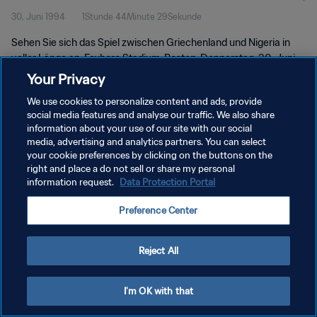
30. Juni 1994
1Stunde 44Minute 29Sekunde
Spiel in voller Länge
Sehen Sie sich das Spiel zwischen Griechenland und Nigeria in
voller Länge an. Foxboro Stadium, Boston, Donnerstag, 30. Juni
1994.
Your Privacy
We use cookies to personalize content and ads, provide
social media features and analyse our traffic. We also share
information about your use of our site with our social
media, advertising and analytics partners. You can select
your cookie preferences by clicking on the buttons on the
DATENSCHUTZ
right and place a do not sell or share my personal
information request.
Data Protection Portal
NUTZUNGSBEDINGUNGEN
Preference Center
COOKIE-EINSTELLUNGEN VERWALTEN
Copyright © 1994 - 2026 FIFA. Alle Rechte vorbehalten.
Reject All
I'm OK with that