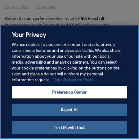
22. Sep. 2022
35Sekunde
Weltmeisterschaft Deutschland
Sehen Sie sich jedes einzelne Tor der FIFA Fussball-
1974™
Weltmeisterschaft Deutschland 1974™ erzielt wurden.
Your Privacy
We use cookies to personalize content and ads, provide
social media features and analyse our traffic. We also share
information about your use of our site with our social
media, advertising and analytics partners. You can select
your cookie preferences by clicking on the buttons on the
DATENSCHUTZ
right and place a do not sell or share my personal
information request.
Data Protection Portal
NUTZUNGSBEDINGUNGEN
COOKIE-EINSTELLUNGEN VERWALTEN
Preference Center
Copyright © 1994 - 2026 FIFA. Alle Rechte vorbehalten.
Reject All
I'm OK with that