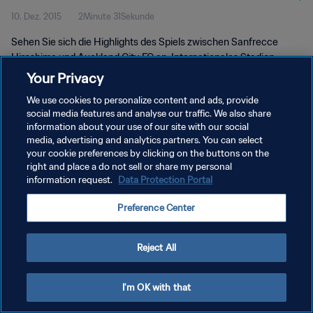
10. Dez. 2015
2Minute 31Sekunde
2015™ | Highlights
Sehen Sie sich die Highlights des Spiels zwischen Sanfrecce
Hiroshima und Auckland City FC an. Internationales Stadion
Yokohama, Yokohama, 10. Dezember 2015, 19:45 Uhr.
Your Privacy
We use cookies to personalize content and ads, provide
social media features and analyse our traffic. We also share
information about your use of our site with our social
media, advertising and analytics partners. You can select
your cookie preferences by clicking on the buttons on the
DATENSCHUTZ
right and place a do not sell or share my personal
information request.
Data Protection Portal
NUTZUNGSBEDINGUNGEN
Preference Center
COOKIE-EINSTELLUNGEN VERWALTEN
Copyright © 1994 - 2026 FIFA. Alle Rechte vorbehalten.
Reject All
I'm OK with that