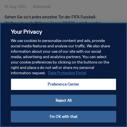
18. Aug. 2022
45Sekunde
Korea/Japan 2002™
Sehen Sie sich jedes einzelne Tor der FIFA Fussball-
Weltmeisterschaft Korea/Japan 2002™ erzielt wurden.
Your Privacy
We use cookies to personalize content and ads, provide
social media features and analyse our traffic. We also share
information about your use of our site with our social
media, advertising and analytics partners. You can select
your cookie preferences by clicking on the buttons on the
DATENSCHUTZ
right and place a do not sell or share my personal
information request.
Data Protection Portal
NUTZUNGSBEDINGUNGEN
COOKIE-EINSTELLUNGEN VERWALTEN
Preference Center
Copyright © 1994 - 2026 FIFA. Alle Rechte vorbehalten.
Reject All
I'm OK with that