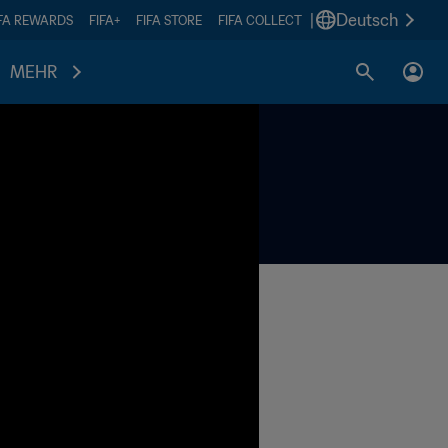
|
Deutsch
IFA REWARDS
FIFA+
FIFA STORE
FIFA COLLECT
MEHR