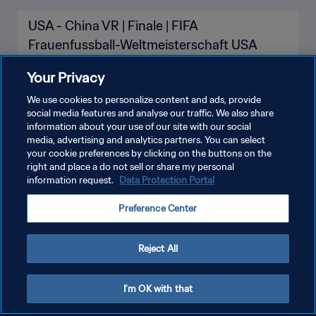
USA - China VR | Finale | FIFA
Frauenfussball-Weltmeisterschaft USA
1999™ | Spiel in voller Länge
Your Privacy
We use cookies to personalize content and ads, provide
social media features and analyse our traffic. We also share
information about your use of our site with our social
media, advertising and analytics partners. You can select
your cookie preferences by clicking on the buttons on the
right and place a do not sell or share my personal
information request.
Data Protection Portal
DATENSCHUTZ
Preference Center
NUTZUNGSBEDINGUNGEN
COOKIE-EINSTELLUNGEN VERWALTEN
Reject All
Copyright © 1994 - 2026 FIFA. Alle Rechte vorbehalten.
I'm OK with that