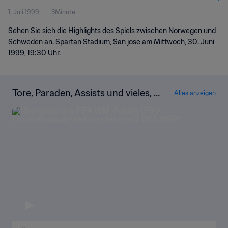
1. Juli 1999
3Minute
Highlights
Sehen Sie sich die Highlights des Spiels zwischen Norwegen und
Schweden an. Spartan Stadium, San jose am Mittwoch, 30. Juni
1999, 19:30 Uhr.
Tore, Paraden, Assists und vieles, vi
Alles anzeigen
eles mehr!