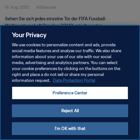
18. Aug. 2022
49Sekunde
Brasilien 2014™
Sehen Sie sich jedes einzelne Tor der FIFA Fussball-
Weltmeisterschaft Brasilien 2014™ erzielt wurden.
Your Privacy
We use cookies to personalize content and ads, provide
social media features and analyse our traffic. We also share
information about your use of our site with our social
media, advertising and analytics partners. You can select
DATENSCHUTZ
your cookie preferences by clicking on the buttons on the
right and place a do not sell or share my personal
NUTZUNGSBEDINGUNGEN
information request.
Data Protection Portal
COOKIE-EINSTELLUNGEN VERWALTEN
Preference Center
Copyright © 1994 - 2026 FIFA. Alle Rechte vorbehalten.
Reject All
I'm OK with that