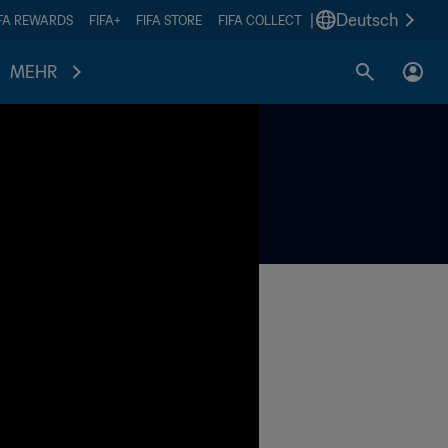
|
Deutsch
IFA REWARDS
FIFA+
FIFA STORE
FIFA COLLECT
MEHR