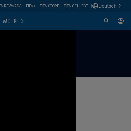
|
Deutsch
IFA REWARDS
FIFA+
FIFA STORE
FIFA COLLECT
MEHR