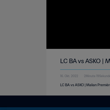
LC BA vs ASKO | Ma
16. Okt. 2022
2Minute 19Sekund
LC BA vs ASKO | Malian Première