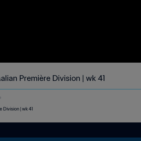
lian Première Division | wk 41
e
 Division | wk 41