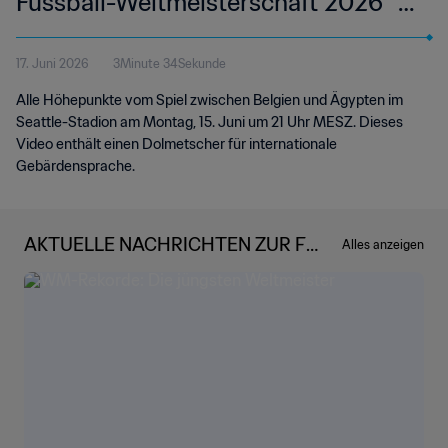
Fussball-Weltmeisterschaft 2026™ |
Highlights | Internationale
17. Juni 2026
3Minute 34Sekunde
Gebärdensprache (IS)
Alle Höhepunkte vom Spiel zwischen Belgien und Ägypten im
Seattle-Stadion am Montag, 15. Juni um 21 Uhr MESZ. Dieses
Video enthält einen Dolmetscher für internationale
Gebärdensprache.
AKTUELLE NACHRICHTEN ZUR FIF
Alles anzeigen
A FUSSBALL-WELTMEISTERSCHA
FT 2026™