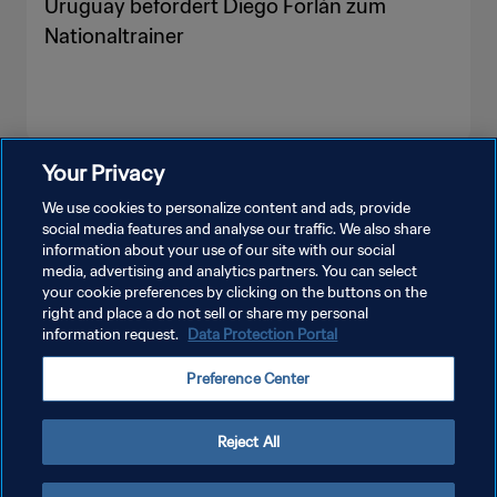
Uruguay befördert Diego Forlán zum
Nationaltrainer
Your Privacy
MEHR ANZEIGEN
We use cookies to personalize content and ads, provide
social media features and analyse our traffic. We also share
information about your use of our site with our social
media, advertising and analytics partners. You can select
your cookie preferences by clicking on the buttons on the
right and place a do not sell or share my personal
information request.
Data Protection Portal
DATENSCHUTZ
Preference Center
NUTZUNGSBEDINGUNGEN
COOKIE-EINSTELLUNGEN VERWALTEN
Reject All
Copyright © 1994 - 2026 FIFA. Alle Rechte vorbehalten.