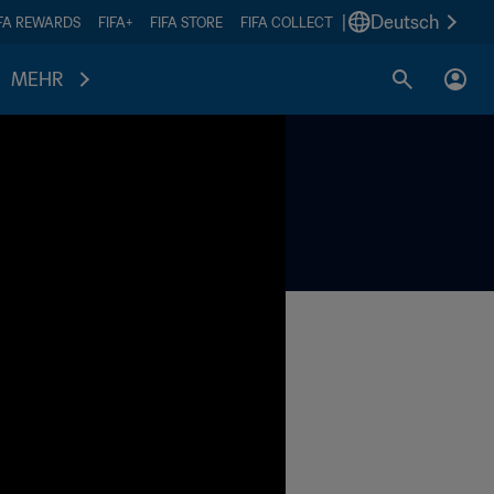
|
Deutsch
IFA REWARDS
FIFA+
FIFA STORE
FIFA COLLECT
MEHR