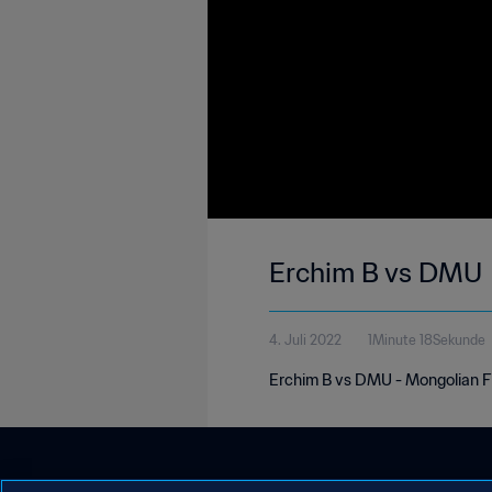
Erchim B vs DMU
4. Juli 2022
1Minute 18Sekunde
Erchim B vs DMU - Mongolian F