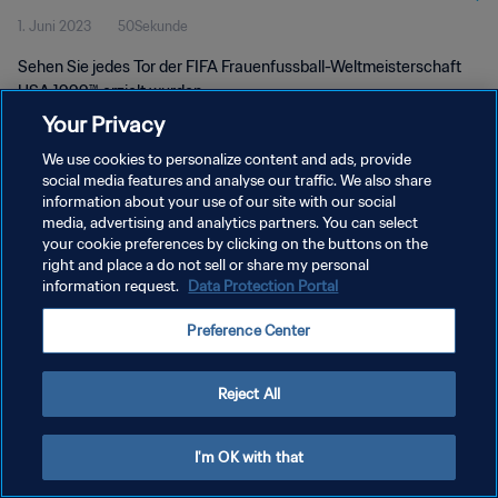
1. Juni 2023
50Sekunde
USA 1999™
Sehen Sie jedes Tor der FIFA Frauenfussball-Weltmeisterschaft
USA 1999™ erzielt wurden.
Your Privacy
We use cookies to personalize content and ads, provide
social media features and analyse our traffic. We also share
information about your use of our site with our social
media, advertising and analytics partners. You can select
DATENSCHUTZ
your cookie preferences by clicking on the buttons on the
right and place a do not sell or share my personal
NUTZUNGSBEDINGUNGEN
information request.
Data Protection Portal
COOKIE-EINSTELLUNGEN VERWALTEN
Preference Center
Copyright © 1994 - 2026 FIFA. Alle Rechte vorbehalten.
Reject All
I'm OK with that