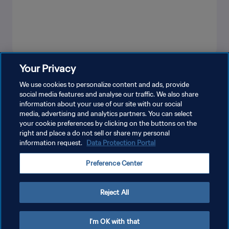
Your Privacy
MEHR ANZEIGEN
We use cookies to personalize content and ads, provide
social media features and analyse our traffic. We also share
information about your use of our site with our social
media, advertising and analytics partners. You can select
your cookie preferences by clicking on the buttons on the
right and place a do not sell or share my personal
information request.
Data Protection Portal
DATENSCHUTZ
Preference Center
NUTZUNGSBEDINGUNGEN
COOKIE-EINSTELLUNGEN VERWALTEN
Reject All
Copyright © 1994 - 2026 FIFA. Alle Rechte vorbehalten.
I'm OK with that