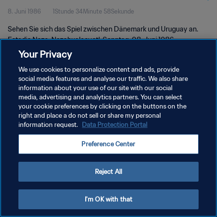
8. Juni 1986
1Stunde 34Minute 58Sekunde
Spiel in voller Länge
Sehen Sie sich das Spiel zwischen Dänemark und Uruguay an.
Estadio Neza, Nezahualcoyotl, Sonntag, 08. Juni 1986.
Your Privacy
We use cookies to personalize content and ads, provide
social media features and analyse our traffic. We also share
information about your use of our site with our social
media, advertising and analytics partners. You can select
DATENSCHUTZ
your cookie preferences by clicking on the buttons on the
right and place a do not sell or share my personal
NUTZUNGSBEDINGUNGEN
information request.
Data Protection Portal
COOKIE-EINSTELLUNGEN VERWALTEN
Preference Center
Copyright © 1994 - 2026 FIFA. Alle Rechte vorbehalten.
Reject All
I'm OK with that