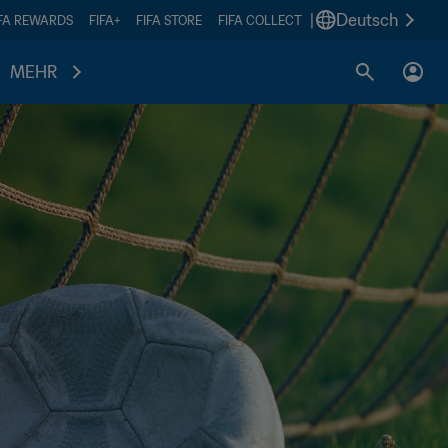
|
Deutsch
IFA REWARDS
FIFA+
FIFA STORE
FIFA COLLECT
MEHR