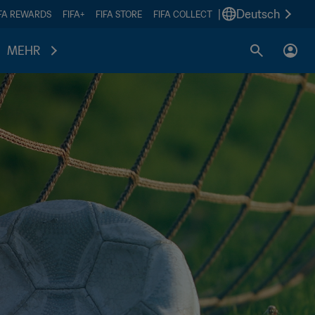
|
Deutsch
IFA REWARDS
FIFA+
FIFA STORE
FIFA COLLECT
MEHR