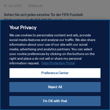
12. Juni 2023
52Sekunde
1994™
Sehen Sie sich jedes einzelne Tor der FIFA Fussball-
Weltmeisterschaft USA 1994™ erzielt wurden.
Your Privacy
We use cookies to personalize content and ads, provide
social media features and analyse our traffic. We also share
information about your use of our site with our social
media, advertising and analytics partners. You can select
DATENSCHUTZ
your cookie preferences by clicking on the buttons on the
right and place a do not sell or share my personal
NUTZUNGSBEDINGUNGEN
information request.
Data Protection Portal
COOKIE-EINSTELLUNGEN VERWALTEN
Preference Center
Copyright © 1994 - 2026 FIFA. Alle Rechte vorbehalten.
Reject All
I'm OK with that