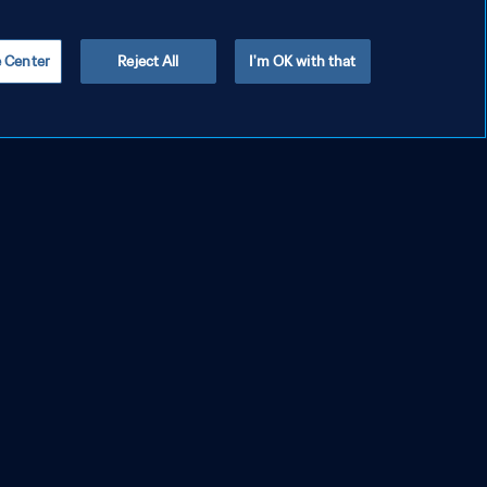
e Center
Reject All
I'm OK with that
ALLES ANZEIGEN
Weiter