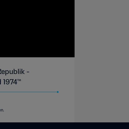
epublik -
d 1974™
en.