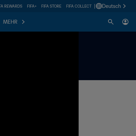
|
Deutsch
IFA REWARDS
FIFA+
FIFA STORE
FIFA COLLECT
MEHR