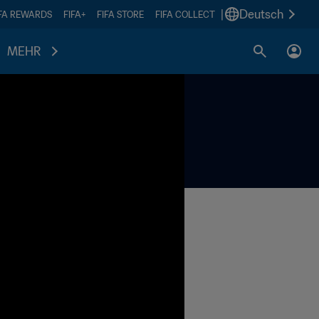
|
Deutsch
IFA REWARDS
FIFA+
FIFA STORE
FIFA COLLECT
MEHR