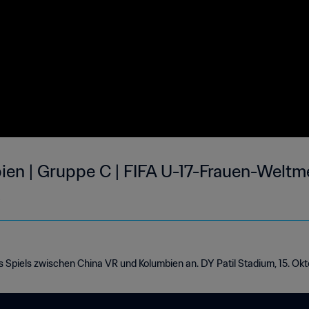
ien | Gruppe C | FIFA U-17-Frauen-Weltme
s
es Spiels zwischen China VR und Kolumbien an. DY Patil Stadium, 15. Ok