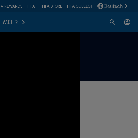
|
Deutsch
IFA REWARDS
FIFA+
FIFA STORE
FIFA COLLECT
MEHR