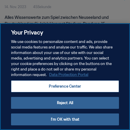
14. Nov. 2023
45Sekunde
2023™
Alles Wissenswerte zum Spiel zwischen Neuseeland und
Deutschland im Si Jalak Harupat Stadium, Bandung, 15.
November um 16:00 (Ortszeit).
Your Privacy
We use cookies to personalize content and ads, provide
social media features and analyse our traffic. We also share
information about your use of our site with our social
media, advertising and analytics partners. You can select
your cookie preferences by clicking on the buttons on the
DATENSCHUTZ
right and place a do not sell or share my personal
information request.
Data Protection Portal
NUTZUNGSBEDINGUNGEN
Preference Center
COOKIE-EINSTELLUNGEN VERWALTEN
Copyright © 1994 - 2026 FIFA. Alle Rechte vorbehalten.
Reject All
I'm OK with that