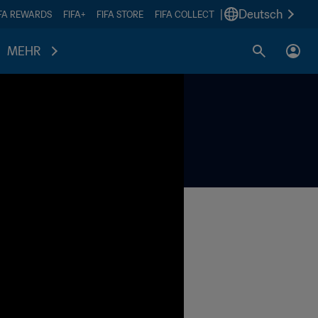
|
Deutsch
IFA REWARDS
FIFA+
FIFA STORE
FIFA COLLECT
MEHR