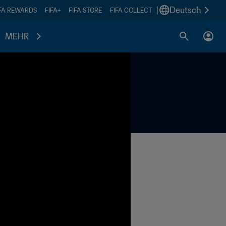
|
Deutsch
IFA REWARDS
FIFA+
FIFA STORE
FIFA COLLECT
MEHR