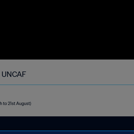
 - UNCAF
h to 21st August)