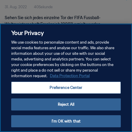
31. Aug. 2022
40Sekunde
Sehen Sie sich jedes einzelne Tor der FIFA Fussball-
Weltmeisterschaft Frankreich 1998™ erzielt wurden.
Your Privacy
We use cookies to personalize content and ads, provide
social media features and analyse our traffic. We also share
information about your use of our site with our social
media, advertising and analytics partners. You can select
DATENSCHUTZ
your cookie preferences by clicking on the buttons on the
right and place a do not sell or share my personal
NUTZUNGSBEDINGUNGEN
information request.
Data Protection Portal
COOKIE-EINSTELLUNGEN VERWALTEN
Preference Center
Copyright © 1994 - 2026 FIFA. Alle Rechte vorbehalten.
Reject All
I'm OK with that