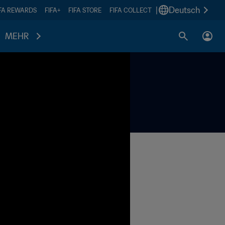
|
Deutsch
IFA REWARDS
FIFA+
FIFA STORE
FIFA COLLECT
MEHR