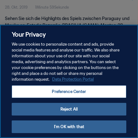
28. Okt. 2019
1Minute 59Sekunde
Sehen Sie sich die Highlights des Spiels zwischen Paraguay und
Mexiko an. Estadio Bezerrão, BRASILIA (GAMA), Montag, 28.
Oktober 2019.
Your Privacy
We use cookies to personalize content and ads, provide
social media features and analyse our traffic. We also share
information about your use of our site with our social
media, advertising and analytics partners. You can select
your cookie preferences by clicking on the buttons on the
right and place a do not sell or share my personal
DATENSCHUTZ
information request.
Data Protection Portal
NUTZUNGSBEDINGUNGEN
Preference Center
COOKIE-EINSTELLUNGEN VERWALTEN
Copyright © 1994 - 2026 FIFA. Alle Rechte vorbehalten.
Reject All
I'm OK with that