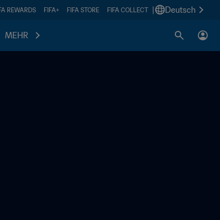
|
Deutsch
IFA REWARDS
FIFA+
FIFA STORE
FIFA COLLECT
MEHR