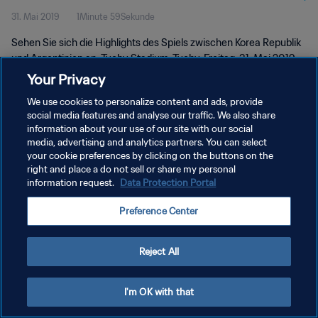
31. Mai 2019
1Minute 59Sekunde
Highlights
Sehen Sie sich die Highlights des Spiels zwischen Korea Republik
und Argentinien an. Tychy Stadium, Tychy, Freitag, 31. Mai 2019.
Your Privacy
We use cookies to personalize content and ads, provide
social media features and analyse our traffic. We also share
information about your use of our site with our social
media, advertising and analytics partners. You can select
DATENSCHUTZ
your cookie preferences by clicking on the buttons on the
right and place a do not sell or share my personal
NUTZUNGSBEDINGUNGEN
information request.
Data Protection Portal
COOKIE-EINSTELLUNGEN VERWALTEN
Preference Center
Copyright © 1994 - 2026 FIFA. Alle Rechte vorbehalten.
Reject All
I'm OK with that