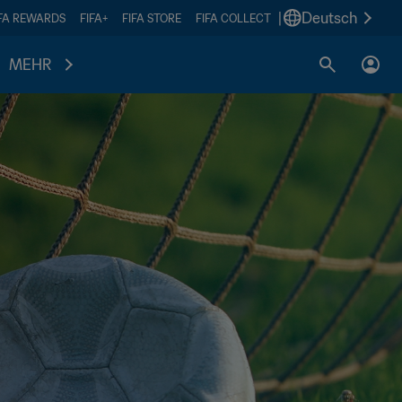
|
Deutsch
IFA REWARDS
FIFA+
FIFA STORE
FIFA COLLECT
MEHR