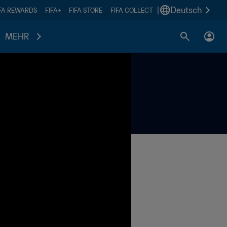
|
Deutsch
IFA REWARDS
FIFA+
FIFA STORE
FIFA COLLECT
MEHR