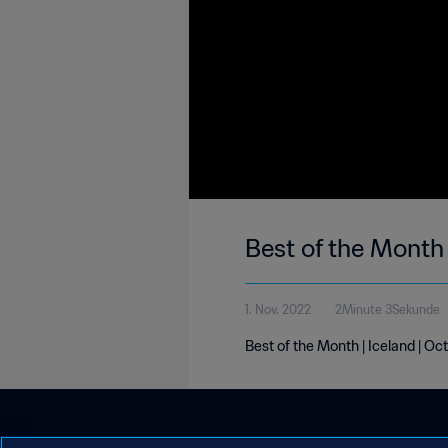
Best of the Month 
1. Nov. 2022
2Minute 3Sekunde
Best of the Month | Iceland | O