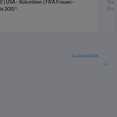
5' | USA - Kolumbien | FIFA Frauen-
Das 
da 2015™
Fra
ALLES ANZEIGEN