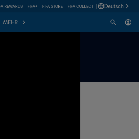
|
Deutsch
IFA REWARDS
FIFA+
FIFA STORE
FIFA COLLECT
MEHR