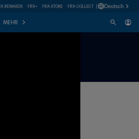
|
Deutsch
IFA REWARDS
FIFA+
FIFA STORE
FIFA COLLECT
MEHR