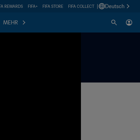
|
Deutsch
IFA REWARDS
FIFA+
FIFA STORE
FIFA COLLECT
MEHR