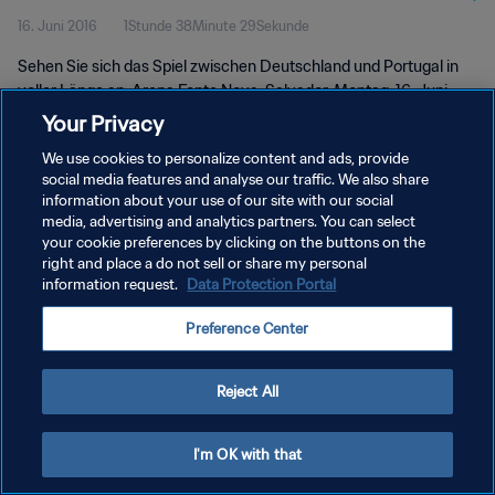
16. Juni 2016
1Stunde 38Minute 29Sekunde
Länge
Sehen Sie sich das Spiel zwischen Deutschland und Portugal in
voller Länge an. Arena Fonte Nova, Salvador, Montag, 16. Juni
2014.
Your Privacy
We use cookies to personalize content and ads, provide
social media features and analyse our traffic. We also share
information about your use of our site with our social
media, advertising and analytics partners. You can select
your cookie preferences by clicking on the buttons on the
right and place a do not sell or share my personal
DATENSCHUTZ
information request.
Data Protection Portal
NUTZUNGSBEDINGUNGEN
Preference Center
COOKIE-EINSTELLUNGEN VERWALTEN
Copyright © 1994 - 2026 FIFA. Alle Rechte vorbehalten.
Reject All
I'm OK with that